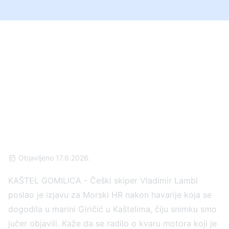
„BROD JE ODJEDNOM
PODIVLJAO!” Oglasio
se češki skiper nakon
stravične snimke iz
Kaštela
Objavljeno 17.6.2026.
KAŠTEL GOMILICA - Češki skiper Vladimir Lambl
poslao je izjavu za Morski HR nakon havarije koja se
dogodila u marini Giričić u Kaštelima, čiju snimku smo
jučer objavili. Kaže da se radilo o kvaru motora koji je