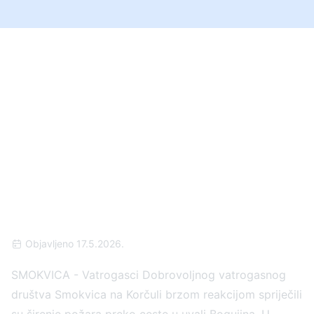
BUKTINJA NA
KORČULI: Vjetar nosio
plamen prema šumi,
DVD Smokvica hitno
reagirao pa poslao
oštru poruku javnosti!
Objavljeno 17.5.2026.
SMOKVICA - Vatrogasci Dobrovoljnog vatrogasnog
društva Smokvica na Korčuli brzom reakcijom spriječili