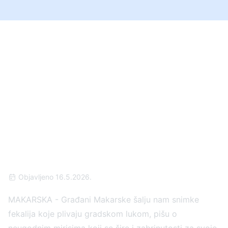
FEKALIJE PLIVAJU
GRADSKOM LUKOM:
Užasnuti Makarani
snimili katastrofu u
moru, a iz Grada tvrde –
„Sve je pod kontrolom!
Objavljeno 16.5.2026.
MAKARSKA - Građani Makarske šalju nam snimke
fekalija koje plivaju gradskom lukom, pišu o