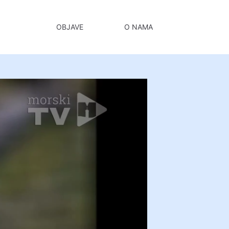
OBJAVE
KANALI
O NAMA
MORSKI.HR