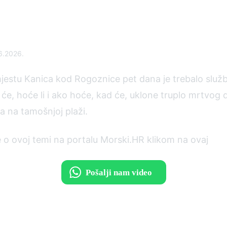
og dupina s plaže
6.2026.
estu Kanica kod Rogoznice pet dana je trebalo služ
e, hoće li i ako hoće, kad će, uklone truplo mrtvog d
a na tamošnjoj plaži.
še o ovoj temi na portalu Morski.HR klikom na ovaj
LIN
orištenja
·
Politika zaštite osobnih podataka
·
Pravila prenošenja sadr