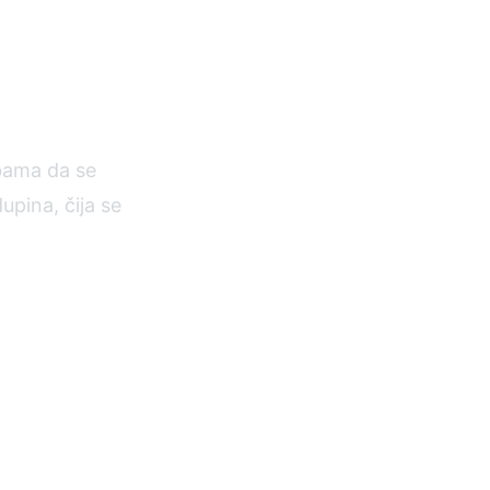
bama da se
upina, čija se
K
žaja
·
Powered by Sanity CMS & Staticweb.dev