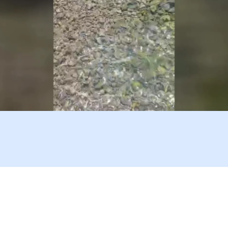
bama je trebalo pet
 da uklone lešinu