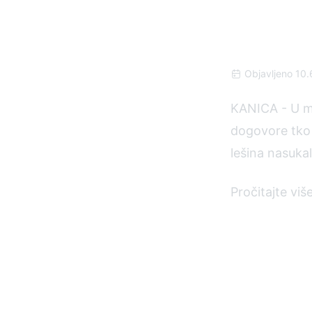
mrtv
Objavljeno 10.
KANICA - U mj
dogovore tko ć
lešina nasukal
Pročitajte vi
Copyright © 2026 - Lux Media · All rights reserved ·
Uvjeti k