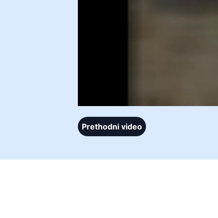
Prethodni video
Služ
dana